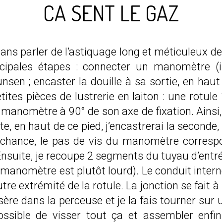
CA SENT LE GAZ
ans parler de l’astiquage long et méticuleux de
ncipales étapes : connecter un manomètre
(
nsen ; encaster la douille à sa sortie, en haut
etites pièces de lustrerie en laiton : une rot
manomètre à 90° de son axe de fixation. Ainsi, i
te, en haut de ce pied, j’encastrerai la seconde,
de chance, le pas de vis du manomètre correspo
! Ensuite, je recoupe 2 segments du tuyau d’entr
e manomètre est plutôt lourd). Le conduit inter
re extrémité de la rotule. La jonction se fait à 
’insère dans la perceuse et je la fais tourner s
possible de visser tout ça et assembler enfi